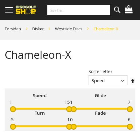
Skip
to
Content
Søk
Forsiden
Disker
Westside Discs
Chameleon-X
Chameleon-X
Sorter etter
So
s
Speed
Glide
1
15
1
7
Turn
Fade
-5
1
0
6