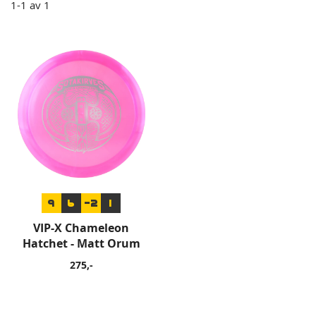
1
-
1
av
1
9
6
-2
1
VIP-X Chameleon
Hatchet - Matt Orum
275,-