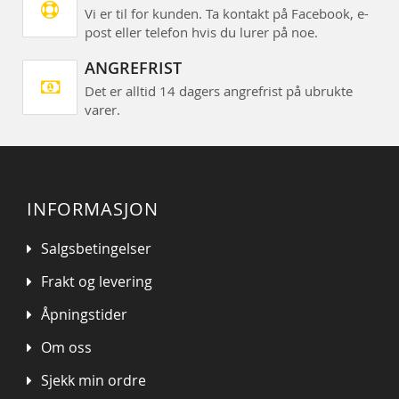
Vi er til for kunden. Ta kontakt på Facebook, e-
post eller telefon hvis du lurer på noe.
ANGREFRIST
Det er alltid 14 dagers angrefrist på ubrukte
varer.
INFORMASJON
Salgsbetingelser
Frakt og levering
Åpningstider
Om oss
Sjekk min ordre