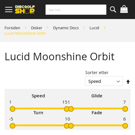
Skip
to
Content
Søk
Forsiden
Disker
Dynamic Discs
Lucid
Lucid Moonshine Orbit
Lucid Moonshine Orbit
Sorter etter
So
s
Speed
Glide
1
15
1
7
Turn
Fade
-5
1
0
6