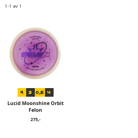
1
-
1
av
1
9
3
0,5
4
Lucid Moonshine Orbit
Felon
275,-