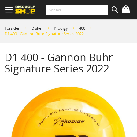
Skip
to
Content
Søk
Forsiden
Disker
Prodigy
400
D1 400 - Gannon Buhr Signature Series 2022
D1 400 - Gannon Buhr
Signature Series 2022
Skip
to
the
end
of
the
images
gallery