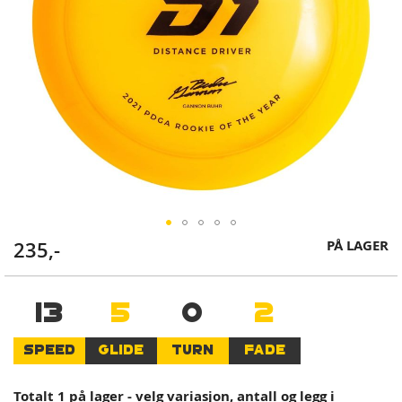
Skip
PÅ LAGER
235,-
to
the
beginning
13
5
0
2
of
the
SPEED
GLIDE
TURN
FADE
images
gallery
Totalt 1 på lager - velg variasjon, antall og legg i