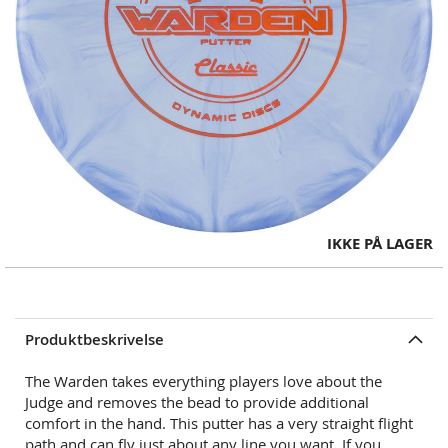
Skip
IKKE PÅ LAGER
to
the
beginning
of
Produktbeskrivelse
the
images
The Warden takes everything players love about the
gallery
Judge and removes the bead to provide additional
comfort in the hand. This putter has a very straight flight
path and can fly just about any line you want. If you