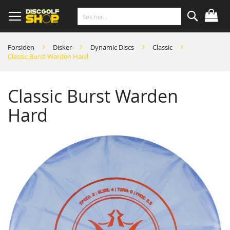
Skip
to
Content
Søk
Forsiden
Disker
Dynamic Discs
Classic
Classic Burst Warden Hard
Classic Burst Warden
Hard
Skip
to
the
end
of
the
images
gallery