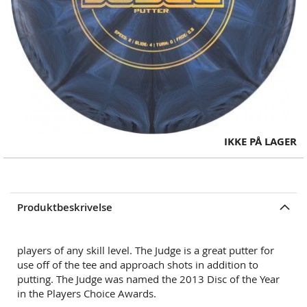
Skip
IKKE PÅ LAGER
to
the
beginning
of
Produktbeskrivelse
the
images
gallery
players of any skill level. The Judge is a great putter for
use off of the tee and approach shots in addition to
putting. The Judge was named the 2013 Disc of the Year
in the Players Choice Awards.