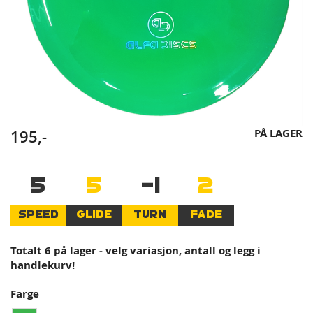
Skip
PÅ LAGER
195,-
to
the
beginning
5
5
-1
2
of
the
SPEED
GLIDE
TURN
FADE
images
gallery
Totalt 6 på lager - velg variasjon, antall og legg i
handlekurv!
Farge