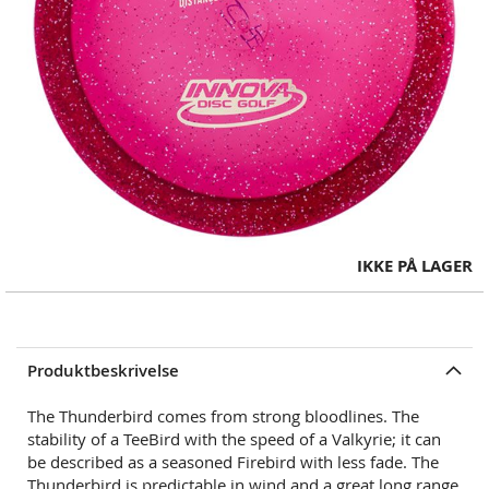
Skip
IKKE PÅ LAGER
to
the
beginning
of
Produktbeskrivelse
the
images
The Thunderbird comes from strong bloodlines. The
gallery
stability of a TeeBird with the speed of a Valkyrie; it can
be described as a seasoned Firebird with less fade. The
Thunderbird is predictable in wind and a great long range