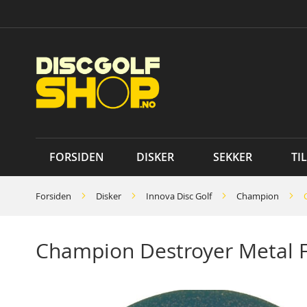
Skip
to
Content
FORSIDEN
DISKER
SEKKER
TI
Forsiden
Disker
Innova Disc Golf
Champion
Champion Destroyer Metal F
Skip