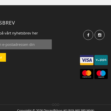
SBREV
på vårt nyhetsbrev her
r
:
Copyright © 2026 Discgolfshop AS (919 460 385 MVA)