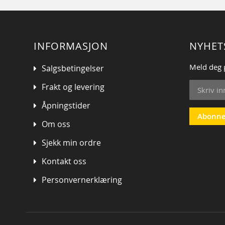
INFORMASJON
NYHET
Meld deg 
Salgsbetingelser
Sign
Frakt og levering
Up
for
Åpningstider
Our
Abonne
Om oss
Newsletter
Sjekk min ordre
Kontakt oss
Personvernerklæring