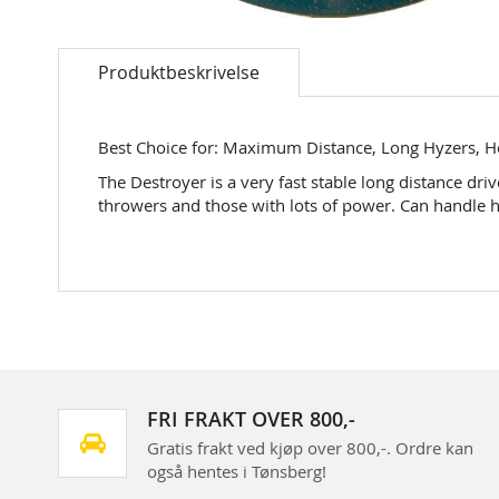
Skip
to
Produktbeskrivelse
the
beginning
of
the
Best Choice for: Maximum Distance, Long Hyzers, 
images
The Destroyer is a very fast stable long distance driv
gallery
throwers and those with lots of power. Can handle h
FRI FRAKT OVER 800,-
Gratis frakt ved kjøp over 800,-. Ordre kan
også hentes i Tønsberg!