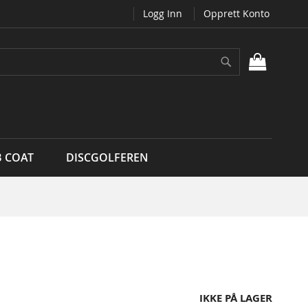
Logg Inn
Opprett Konto
Søk
MIN H
B COAT
DISCGOLFEREN
IKKE PÅ LAGER