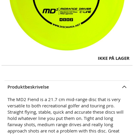
Skip
IKKE PÅ LAGER
to
the
beginning
of
Produktbeskrivelse
the
images
The MD2 Fiend is a 21.7 cm mid-range disc that is very
gallery
versatile to both recreational
golfer and touring pro.
Straight flying, stable, quick and accurate these discs will
hold whatever line you put them on. Tight and long
fairway shots, medium range drives and really long
approach shots are not a problem with this disc. Great