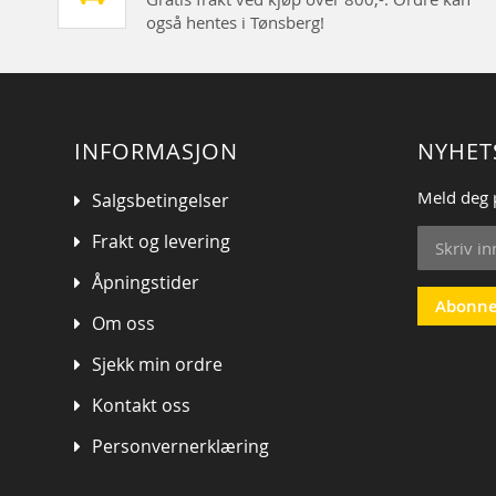
også hentes i Tønsberg!
INFORMASJON
NYHET
Meld deg 
Salgsbetingelser
Sign
Frakt og levering
Up
for
Åpningstider
Our
Abonne
Om oss
Newsletter
Sjekk min ordre
Kontakt oss
Personvernerklæring