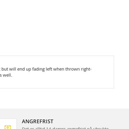
t but will end up fading left when thrown right-
s well.
ANGREFRIST
Det er alltid 14 dagers angrefrist på ubrukte