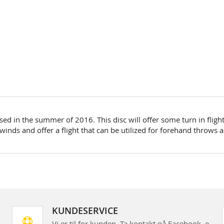
sed in the summer of 2016. This disc will offer some turn in fligh
ds and offer a flight that can be utilized for forehand throws a
KUNDESERVICE
Vi er til for kunden. Ta kontakt på Facebook, e-