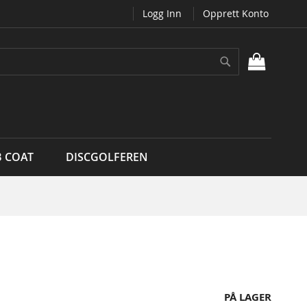
Logg Inn
Opprett Konto
Søk
MIN H
B COAT
DISCGOLFEREN
PÅ LAGER