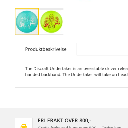
Skip
to
Produktbeskrivelse
the
beginning
of
the
The Discraft Undertaker is an overstable driver relea
images
handed backhand. The Undertaker will take on headwin
gallery
FRI FRAKT OVER 800,-
Gratis frakt ved kjøp over 800,-. Ordre kan