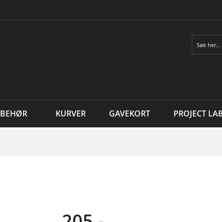
Søk
LBEHØR
KURVER
GAVEKORT
PROJECT LA
205,-