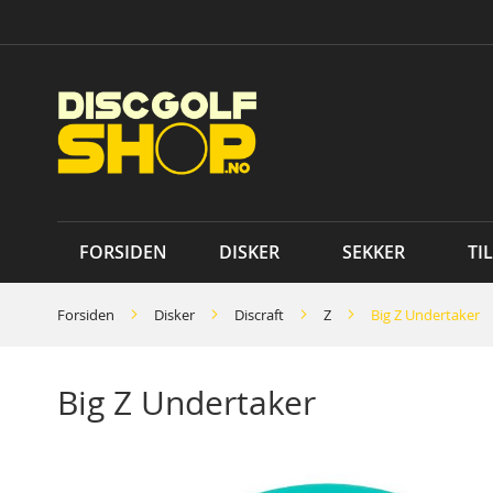
Skip
to
Content
FORSIDEN
DISKER
SEKKER
TI
Forsiden
Disker
Discraft
Z
Big Z Undertaker
Big Z Undertaker
Skip