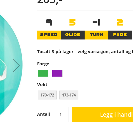
9
5
-1
2
SPEED
GLIDE
TURN
FADE
Totalt 3 på lager - velg variasjon, antall og
Farge
Vekt
170-172
173-174
Legg i hand
Antall