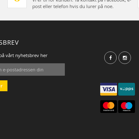
post eller telefon hvis du lurer på noe.
SBREV
på vårt nyhetsbrev her
r
: