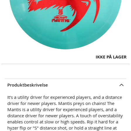
Skip
IKKE PÅ LAGER
to
the
beginning
of
Produktbeskrivelse
the
images
It's a utility driver for experienced players, and a distance
gallery
driver for newer players.
Mantis preys on chains!
The
Mantis is a utility driver for experienced players, and a
distance driver for newer players. A touch of overstability
enables control at slow or high speeds. Rip it hard for a
hyzer flip or "S" distance shot, or hold a straight line at