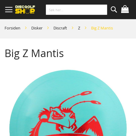
Skip
to
Content
Søk
Forsiden
Disker
Discraft
Z
Big Z Mantis
Big Z Mantis
Skip
to
the
end
of
the
images
gallery