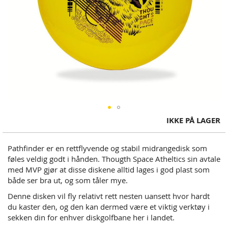
Skip
IKKE PÅ LAGER
to
the
Pathfinder er en rettflyvende og stabil midrangedisk som
beginning
føles veldig godt i hånden. Thougth Space Atheltics sin avtale
of
med MVP gjør at disse diskene alltid lages i god plast som
the
både ser bra ut, og som tåler mye.
images
gallery
Denne disken vil fly relativt rett nesten uansett hvor hardt
du kaster den, og den kan dermed være et viktig verktøy i
sekken din for enhver diskgolfbane her i landet.