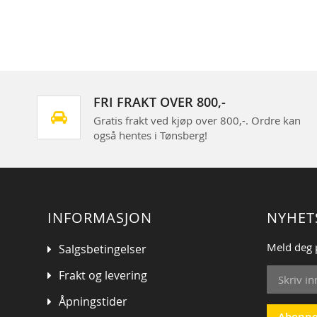
Skip
to
the
beginning
of
the
images
FRI FRAKT OVER 800,-
gallery
Gratis frakt ved kjøp over 800,-. Ordre kan
også hentes i Tønsberg!
INFORMASJON
NYHET
Meld deg 
Salgsbetingelser
Sign
Frakt og levering
Up
for
Åpningstider
Our
Abonne