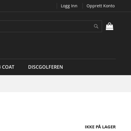
Logg Inn
Opprett Konto
Søk
MIN H
B COAT
DISCGOLFEREN
IKKE PÅ LAGER