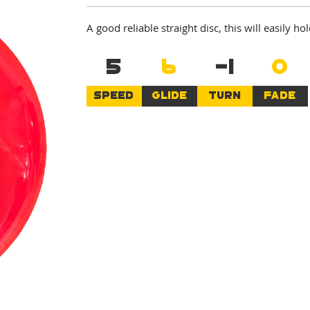
A good reliable straight disc, this will easily ho
5
6
-1
0
SPEED
GLIDE
TURN
FADE