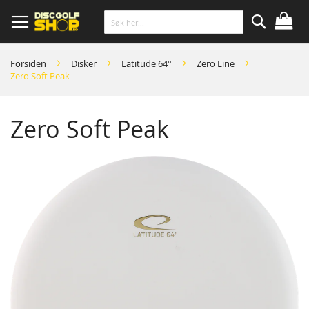
Skip
to
Content
Søk
Forsiden
Disker
Latitude 64°
Zero Line
Zero Soft Peak
Zero Soft Peak
Skip
to
the
end
of
the
images
gallery