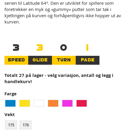
serien til Latitude 64°. Den er utviklet for spillere som
foretrekker en myk og «gummy» putter som tar tak i
kjettingen på kurven og forhåpentligvis ikke hopper ut av
kurven.
3
3
0
1
SPEED
GLIDE
TURN
FADE
Totalt 27 på lager - velg variasjon, antall og legg i
handlekurv!
Farge
Vekt
175
176