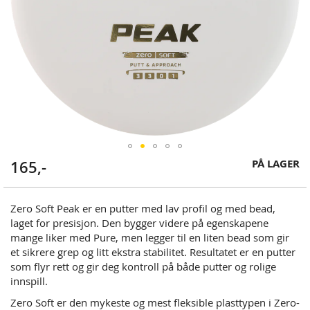
Skip
PÅ LAGER
165,-
to
the
beginning
Zero Soft Peak er en putter med lav profil og med bead,
of
laget for presisjon. Den bygger videre på egenskapene
the
mange liker med Pure, men legger til en liten bead som gir
images
et sikrere grep og litt ekstra stabilitet. Resultatet er en putter
gallery
som flyr rett og gir deg kontroll på både putter og rolige
innspill.
Zero Soft er den mykeste og mest fleksible plasttypen i Zero-