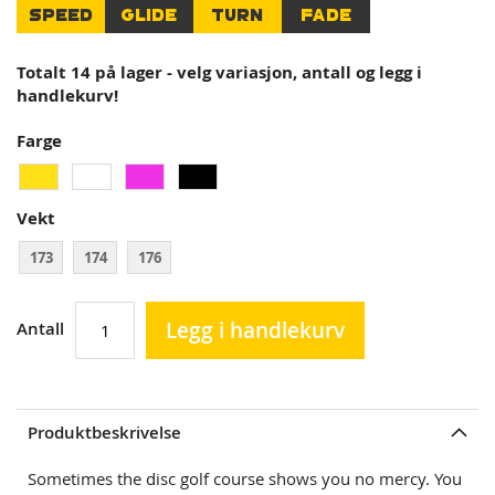
SPEED
GLIDE
TURN
FADE
Totalt 14 på lager - velg variasjon, antall og legg i
handlekurv!
Farge
Vekt
173
174
176
Legg i handlekurv
Antall
Produktbeskrivelse
Sometimes the disc golf course shows you no mercy. You