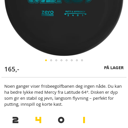
Skip
PÅ LAGER
165,-
to
the
beginning
Noen ganger viser frisbeegolfbanen deg ingen nåde. Du kan
of
ha bedre lykke med Mercy fra Latitude 64°. Disken er dyp
the
som gir en stabil og jevn, langsom flyvning – perfekt for
images
putting, innspill og korte kast.
gallery
2
4
0
1