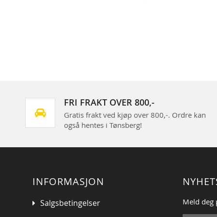
Skip
to
the
beginning
of
the
images
gallery
FRI FRAKT OVER 800,-
Gratis frakt ved kjøp over 800,-. Ordre kan
også hentes i Tønsberg!
INFORMASJON
NYHET
Meld deg 
Salgsbetingelser
Sign