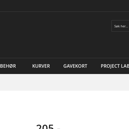
Søk
LBEHØR
KURVER
GAVEKORT
PROJECT LA
205,-