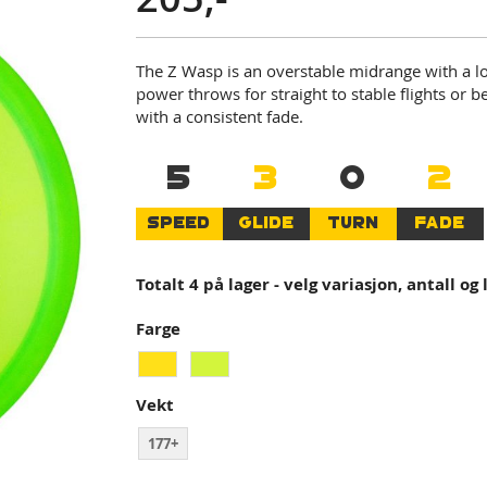
The Z Wasp is an overstable midrange with a lo
power throws for straight to stable flights or b
with a consistent fade.
5
3
0
2
SPEED
GLIDE
TURN
FADE
Totalt 4 på lager - velg variasjon, antall og
Farge
Vekt
177+