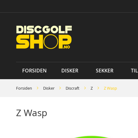
Skip
to
Content
FORSIDEN
DISKER
SEKKER
TI
Forsiden
Disker
Discraft
Z
Z Wasp
Z Wasp
Skip