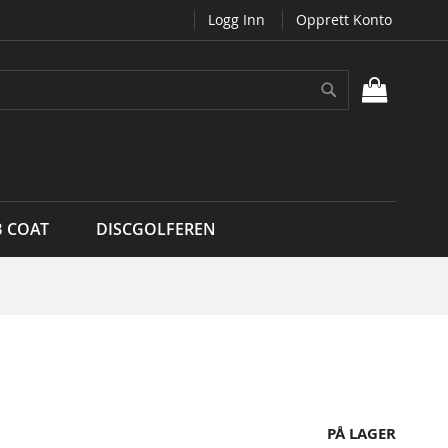
Logg Inn
Opprett Konto
Søk
MIN H
B COAT
DISCGOLFEREN
PÅ LAGER