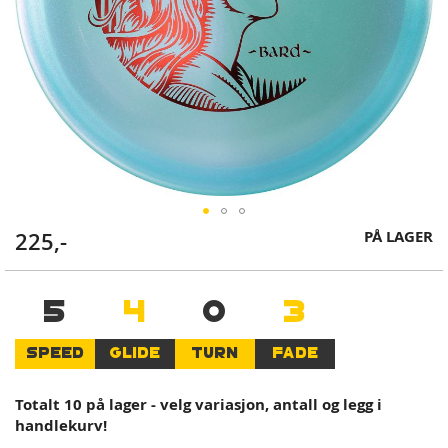
Skip
PÅ LAGER
225,-
to
the
beginning
5
4
0
3
of
the
SPEED
GLIDE
TURN
FADE
images
gallery
Totalt 10 på lager - velg variasjon, antall og legg i
handlekurv!