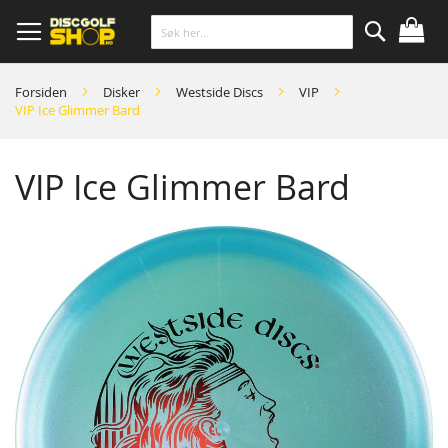
Skip
to
Content
Søk
Forsiden
Disker
Westside Discs
VIP
VIP Ice Glimmer Bard
VIP Ice Glimmer Bard
Skip
to
the
end
of
the
images
gallery