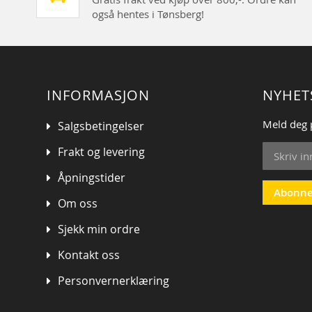
også hentes i Tønsberg!
INFORMASJON
NYHET
Meld deg 
Salgsbetingelser
Sign
Frakt og levering
Up
for
Åpningstider
Our
Abonne
Om oss
Newsletter
Sjekk min ordre
Kontakt oss
Personvernerklæring