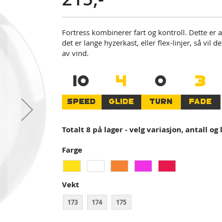
Fortress kombinerer fart og kontroll. Dette er 
det er lange hyzerkast, eller flex-linjer, så vil 
av vind.
10
4
0
3
SPEED
GLIDE
TURN
FADE
Totalt 8 på lager - velg variasjon, antall og
Farge
Vekt
173
174
175