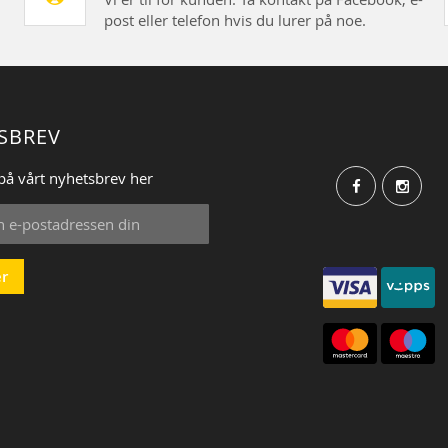
post eller telefon hvis du lurer på noe.
SBREV
på vårt nyhetsbrev her
r
: