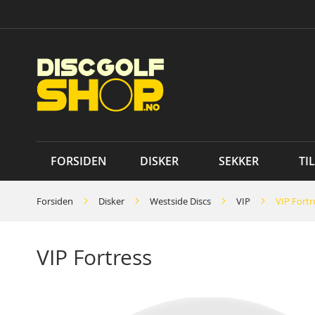
Skip
to
Content
FORSIDEN
DISKER
SEKKER
TI
Forsiden
Disker
Westside Discs
VIP
VIP Fortr
VIP Fortress
Skip