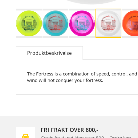
Skip
to
Produktbeskrivelse
the
beginning
of
the
The Fortress is a combination of speed, control, and s
images
wind will not conquer your fortress.
gallery
FRI FRAKT OVER 800,-
Gratis frakt ved kjøp over 800,-. Ordre kan