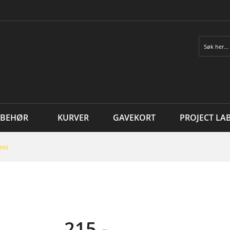
Søk
LBEHØR
KURVER
GAVEKORT
PROJECT LA
ess
215,-