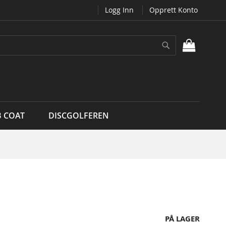
Logg Inn
Opprett Konto
Søk
MIN H
B COAT
DISCGOLFEREN
PÅ LAGER