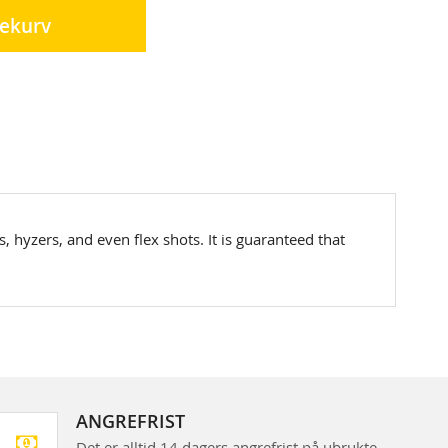
lekurv
s, hyzers, and even flex shots. It is guaranteed that
ANGREFRIST
Det er alltid 14 dagers angrefrist på ubrukte