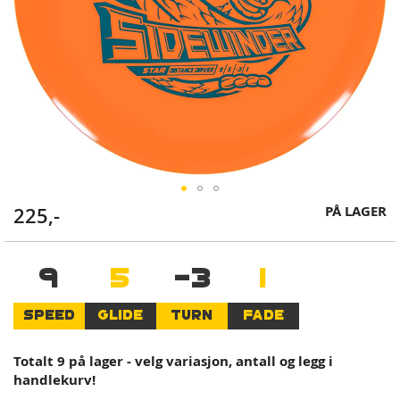
Skip
PÅ LAGER
225,-
to
the
beginning
9
5
-3
1
of
the
SPEED
GLIDE
TURN
FADE
images
gallery
Totalt 9 på lager - velg variasjon, antall og legg i
handlekurv!