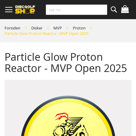
Skip
to
Content
Søk
Forsiden
Disker
MVP
Proton
Particle Glow Proton Reactor - MVP Open 2025
Particle Glow Proton
Reactor - MVP Open 2025
Skip
to
the
end
of
the
images
gallery