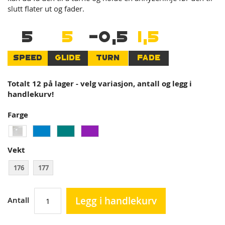
slutt flater ut og fader.
5
5
-0,5
1,5
SPEED
GLIDE
TURN
FADE
Totalt 12 på lager - velg variasjon, antall og legg i
handlekurv!
Farge
Vekt
176
177
Legg i handlekurv
Antall