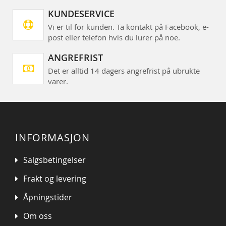
KUNDESERVICE
Vi er til for kunden. Ta kontakt på Facebook, e-
post eller telefon hvis du lurer på noe.
ANGREFRIST
Det er alltid 14 dagers angrefrist på ubrukte
varer.
INFORMASJON
Salgsbetingelser
Frakt og levering
Åpningstider
Om oss