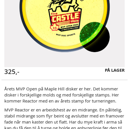
Skip
PÅ LAGER
325,-
to
the
beginning
Årets MVP Open på Maple Hill disker er her. Det kommer
of
disker i forskjellige molds og med forskjellige stamps. Her
the
kommer Reactor med en av årets stamp for turneringen.
images
MVP Reactor er en arbeidshest av en midrange. En pålitelig,
gallery
stabil midrange som flyr beint og avslutter med en framover
fade når man kaster den ut flatt. Har du mye kraft i arma så
kan du få den til å turne og holde en anhyzerlinje før den til