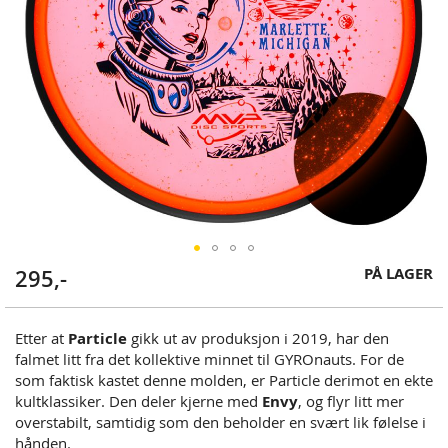
Skip
PÅ LAGER
295,-
to
the
beginning
Etter at
Particle
gikk ut av produksjon i 2019, har den
of
falmet litt fra det kollektive minnet til GYROnauts. For de
the
som faktisk kastet denne molden, er Particle derimot en ekte
images
kultklassiker. Den deler kjerne med
Envy
, og flyr litt mer
gallery
overstabilt, samtidig som den beholder en svært lik følelse i
hånden.