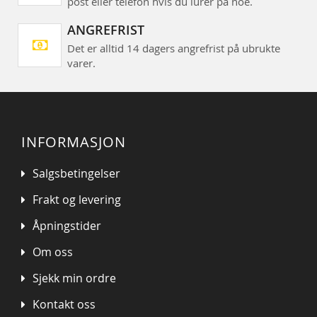
post eller telefon hvis du lurer på noe.
ANGREFRIST
Det er alltid 14 dagers angrefrist på ubrukte
varer.
INFORMASJON
Salgsbetingelser
Frakt og levering
Åpningstider
Om oss
Sjekk min ordre
Kontakt oss