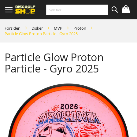
Skip
to
Content
Søk
Forsiden
Disker
MVP
Proton
Particle Glow Proton Particle - Gyro 2025
Particle Glow Proton
Particle - Gyro 2025
Skip
to
the
end
of
the
images
gallery