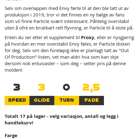
Selv om overlappen med Envy førte til at den ble tatt ut av
produksjon i 2019, tror vi det finnes en ny bølge av fans
som vil finne Particle svært interessant. Pålitelig overstabil
uten å ofre en brukbart rett flyvning, er Particle til å stole på.
Enten du ser etter et supplement til
Proxy
, eller er nysgjerrig
på hvordan en mer overstabil Envy føles, er Particle disken
for deg. Selv om den foreløpig ikke er planlagt tatt av "Out
Of Production"-listen, vet man aldri hva som kan skje
dersom nok entusiaster – som deg – setter pris på denne
molden!
3
3
0
2,5
SPEED
GLIDE
TURN
FADE
Totalt 17 på lager - velg variasjon, antall og legg i
handlekurv!
Farge