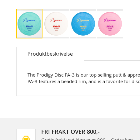
Skip
to
Produktbeskrivelse
the
beginning
of
the
The Prodigy Disc PA-3 is our top selling putt & appro
images
PA-3 features a beaded rim, and is a favorite for disc g
gallery
FRI FRAKT OVER 800,-
Gratis frakt ved kjøp over 800,-. Ordre kan