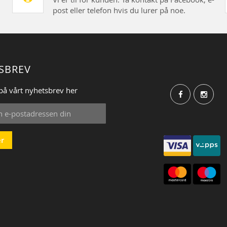
post eller telefon hvis du lurer på noe.
SBREV
på vårt nyhetsbrev her
r
: