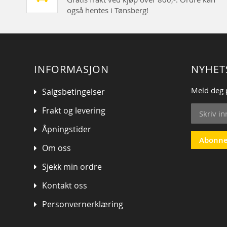
også hentes i Tønsberg!
INFORMASJON
NYHET
Meld deg 
Salgsbetingelser
Sign
Frakt og levering
Up
for
Åpningstider
Our
Abonne
Om oss
Newsletter
Sjekk min ordre
Kontakt oss
Personvernerklæring