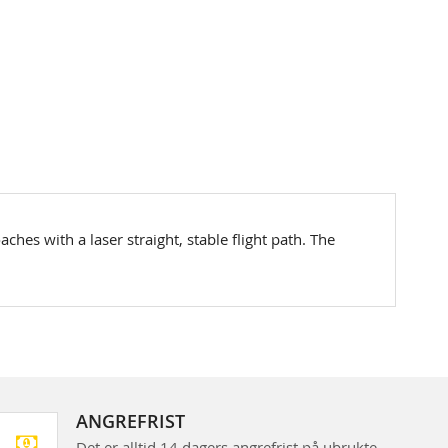
ches with a laser straight, stable flight path. The
ANGREFRIST
Det er alltid 14 dagers angrefrist på ubrukte