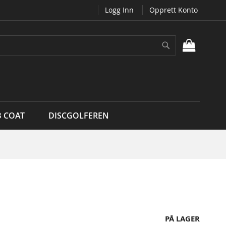
Logg Inn
Opprett Konto
Søk
MIN H
B COAT
DISCGOLFEREN
PÅ LAGER