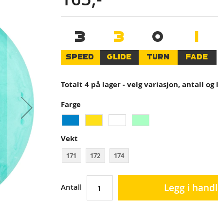
3
3
0
1
SPEED
GLIDE
TURN
FADE
Totalt 4 på lager - velg variasjon, antall og
Farge
Vekt
171
172
174
Legg i hand
Antall