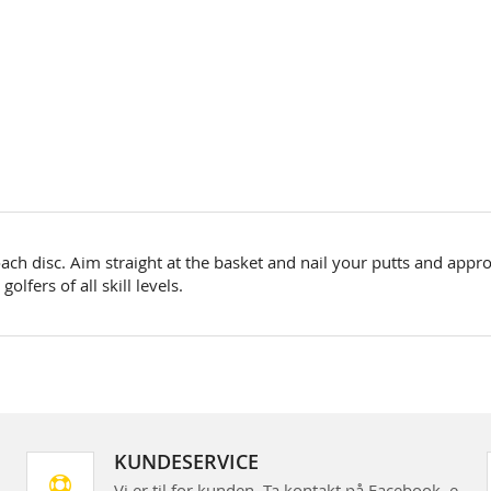
ach disc. Aim straight at the basket and nail your putts and approa
olfers of all skill levels.
KUNDESERVICE
Vi er til for kunden. Ta kontakt på Facebook, e-