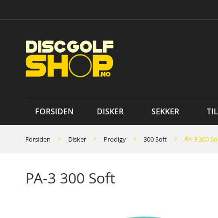
Skip
to
Content
FORSIDEN
DISKER
SEKKER
TI
Forsiden
Disker
Prodigy
300 Soft
PA-3 300 So
PA-3 300 Soft
Skip