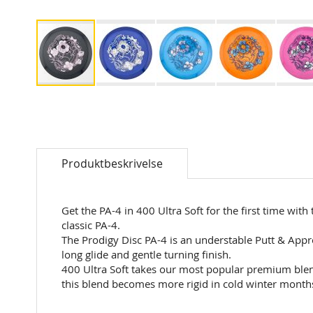
Skip
to
the
beginning
of
Produktbeskrivelse
the
images
gallery
Get the PA-4 in 400 Ultra Soft for the first time wit
classic PA-4.
The Prodigy Disc PA-4 is an understable Putt & Approa
long glide and gentle turning finish.
400 Ultra Soft takes our most popular premium blend
this blend becomes more rigid in cold winter months