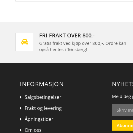
FRI FRAKT OVER 800,-
Gratis frakt ved kjøp over 800,-. Ordre kan
også hentes i Tønsberg!
INFORMASJON
NYHET
Meld deg 
Salgsbetingelser
Sign
Frakt og levering
Up
for
Åpningstider
Our
Abonne
Om oss
Newsletter