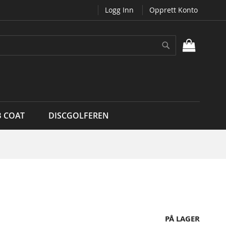
Logg Inn
Opprett Konto
Søk
MIN H
B COAT
DISCGOLFEREN
PÅ LAGER