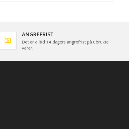
ANGREFRIST
Det er alltid 14 dagers angrefrist på ubrukte
varer.