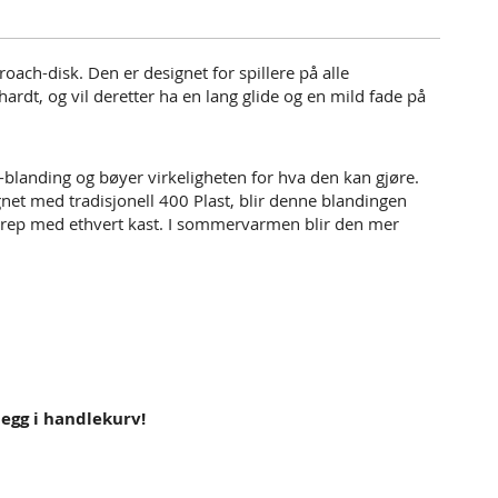
oach-disk. Den er designet for spillere på alle
hardt, og vil deretter ha en lang glide og en mild fade på
blanding og bøyer virkeligheten for hva den kan gjøre.
net med tradisjonell 400 Plast, blir denne blandingen
t grep med ethvert kast. I sommervarmen blir den mer
 legg i handlekurv!