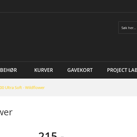
Søk
LBEHØR
KURVER
GAVEKORT
PROJECT LA
00 Ultra Soft - Wildflower
ower
215,-