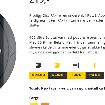
Prodigy Disc PA-4 er en understabil Putt & Appr
ferdighetsnivåer. PA-4 vil turne når den kastes 
slutten.
400 Ultra Soft tar vår mest populære premium-
Med 50 % mer fleksibilitet i hånden sammenlig
stivere i kalde vintermåneder og gir et sikker
myk, noe som gjør den perfekt for vått vær.
3
3
-1
1
SPEED
GLIDE
TURN
FADE
Totalt 9 på lager - velg variasjon, antall og
Farge