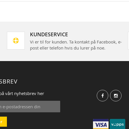
KUNDESERVICE
Vi er til for kunden. Ta kontakt på Facebook, e-
post eller telefon hvis du lurer på noe.
SBREV
på vårt nyhetsbrev her
r
: