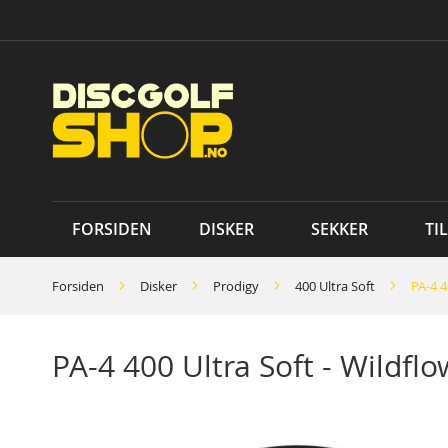
Skip
to
Content
FORSIDEN
DISKER
SEKKER
TI
Forsiden
Disker
Prodigy
400 Ultra Soft
PA-4 4
PA-4 400 Ultra Soft - Wildfl
Skip