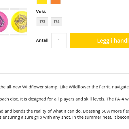
Vekt
173
174
Legg i hand
Antall
h the all-new Wildflower stamp. Like Wildflower the Ferrit, naviga
ch disc. It is designed for all players and skill levels. The PA-4
 and bends the reality of what it can do. B
oasting 50% more flex
 ensuring a sure grip with any shot. In the summer heat, it beco