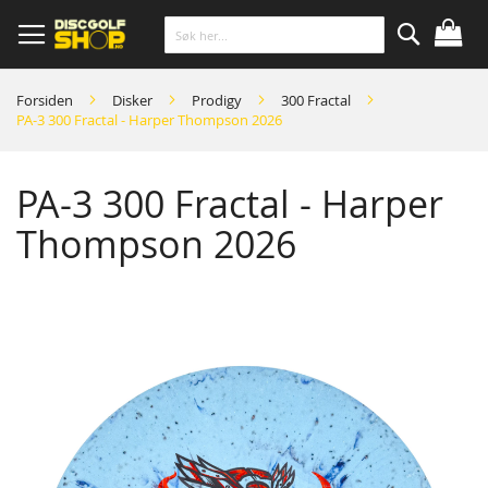
Skip
to
Content
Søk
Forsiden
Disker
Prodigy
300 Fractal
PA-3 300 Fractal - Harper Thompson 2026
PA-3 300 Fractal - Harper
Thompson 2026
Skip
to
the
end
of
the
images
gallery