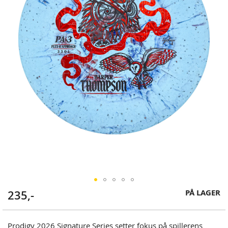
Skip
PÅ LAGER
235,-
to
the
beginning
Prodigy 2026 Signature Series setter fokus på spillerens