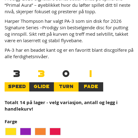
of
“Primal Aura” – øyeblikket hvor du løfter spillet ditt til neste
the
nivå, skjerper fokuset og presterer på topp.
images
Harper Thompson har valgt PA-3 som sin disk for 2026
gallery
Signature Series –Prodigy sin bestselgende disc for putting
og innspill. Sikt rett på kurven og treff med selvtillit, takket
være en laserrett og stabil flyvebane.
PA-3 har en beadet kant og er en favoritt blant discgolfere på
alle ferdighetsnivåer.
3
3
0
1
SPEED
GLIDE
TURN
FADE
Totalt 14 på lager - velg variasjon, antall og legg i
handlekurv!
Farge