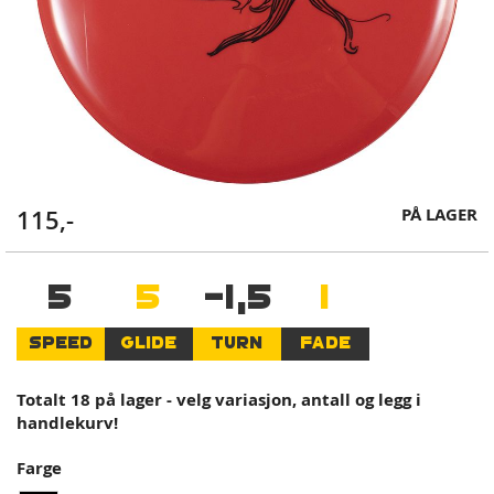
Skip
PÅ LAGER
115,-
to
the
beginning
5
5
-1,5
1
of
the
SPEED
GLIDE
TURN
FADE
images
gallery
Totalt 18 på lager - velg variasjon, antall og legg i
handlekurv!
Farge