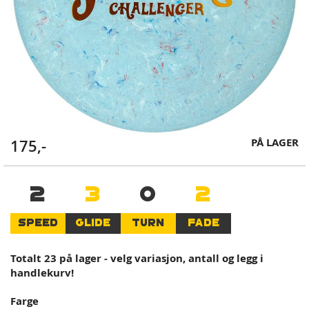
Skip
PÅ LAGER
175,-
to
the
beginning
2
3
0
2
of
the
SPEED
GLIDE
TURN
FADE
images
gallery
Totalt 23 på lager - velg variasjon, antall og legg i
handlekurv!
Farge