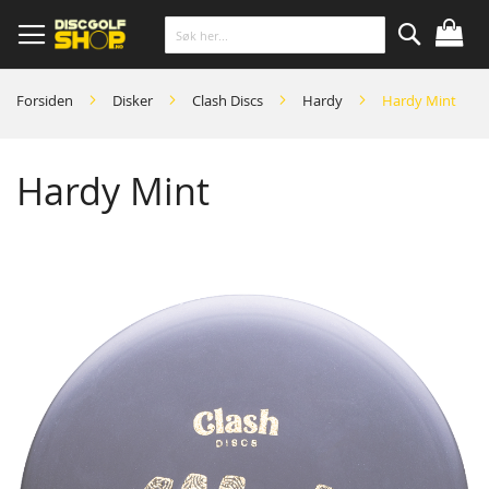
Skip
to
Content
Søk
Forsiden
Disker
Clash Discs
Hardy
Hardy Mint
Hardy Mint
Skip
to
the
end
of
the
images
gallery