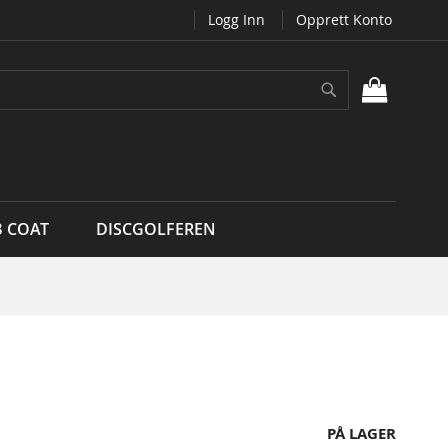
Logg Inn
Opprett Konto
Søk
MIN H
B COAT
DISCGOLFEREN
PÅ LAGER