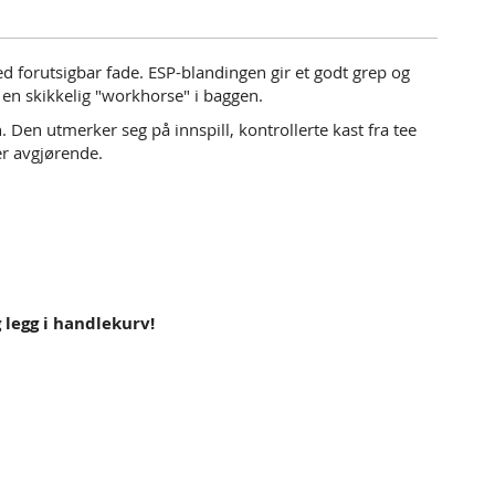
 med forutsigbar fade. ESP-blandingen gir et godt grep og
 en skikkelig "workhorse" i baggen.
n. Den utmerker seg på innspill, kontrollerte kast fra tee
 er avgjørende.
g legg i handlekurv!