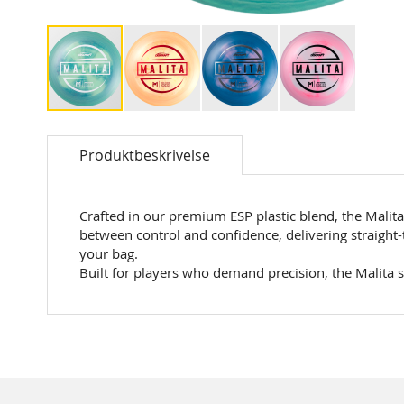
Skip
to
Produktbeskrivelse
the
beginning
of
the
Crafted in our premium ESP plastic blend, the Malita 
images
between control and confidence, delivering straight-
gallery
your bag.
Built for players who demand precision, the Malita sh