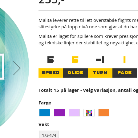
Malita leverer rette til lett overstabile flights
slitestyrke på topp nivå noe som gjør at du har
Malita er laget for spillere som krever presisjo
og tekniske linjer der stabilitet og nøyaktighet
5
5
-1
1
SPEED
GLIDE
TURN
FADE
Totalt 15 på lager - velg variasjon, antall o
Farge
Vekt
173-174