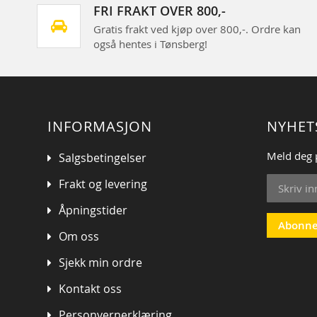
FRI FRAKT OVER 800,-
Gratis frakt ved kjøp over 800,-. Ordre kan
også hentes i Tønsberg!
INFORMASJON
NYHET
Meld deg 
Salgsbetingelser
Sign
Frakt og levering
Up
for
Åpningstider
Our
Abonne
Om oss
Newsletter
Sjekk min ordre
Kontakt oss
Personvernerklæring