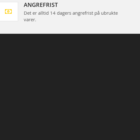
ANGREFRIST
Det er alltid 14 dagers angrefrist på ubrukte
varer.