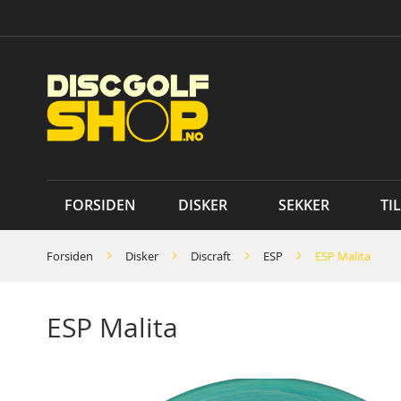
Skip
to
Content
FORSIDEN
DISKER
SEKKER
TI
Forsiden
Disker
Discraft
ESP
ESP Malita
ESP Malita
Skip