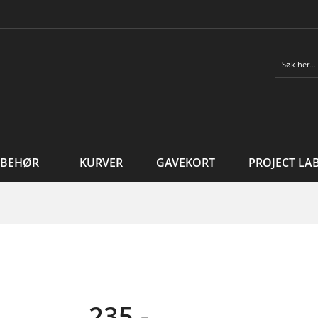
Søk
LBEHØR
KURVER
GAVEKORT
PROJECT LA
235,-