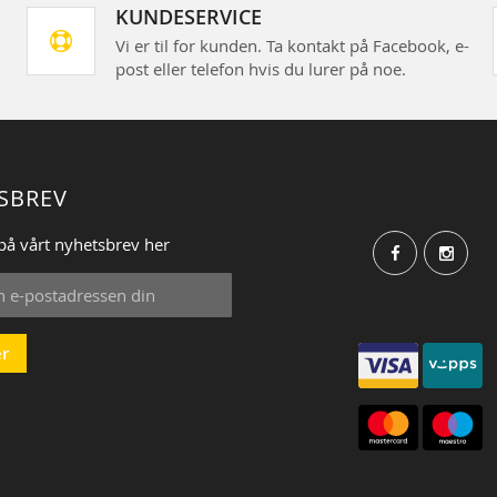
KUNDESERVICE
Vi er til for kunden. Ta kontakt på Facebook, e-
post eller telefon hvis du lurer på noe.
SBREV
på vårt nyhetsbrev her
r
: