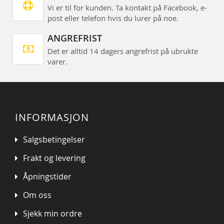
Vi er til for kunden. Ta kontakt på Facebook, e-
post eller telefon hvis du lurer på noe.
ANGREFRIST
Det er alltid 14 dagers angrefrist på ubrukte
varer.
INFORMASJON
Salgsbetingelser
Frakt og levering
Åpningstider
Om oss
Sjekk min ordre