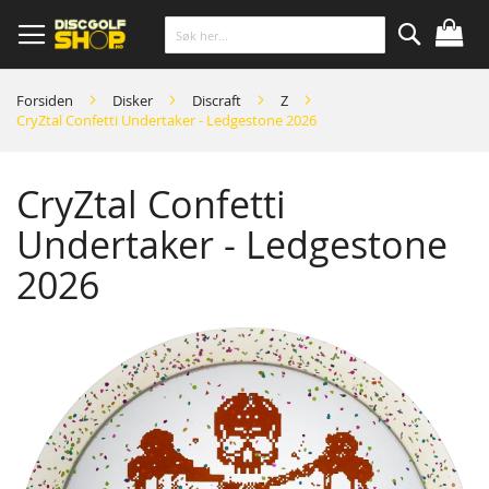
Skip
to
Content
Søk
Forsiden
Disker
Discraft
Z
CryZtal Confetti Undertaker - Ledgestone 2026
CryZtal Confetti
Undertaker - Ledgestone
2026
Skip
to
the
end
of
the
images