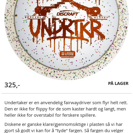
gallery
Skip
PÅ LAGER
325,-
to
the
beginning
Undertaker er en anvendelig fairwaydriver som flyr helt rett.
of
Den er ikke for flippy for de som kaster hardt og langt, men
the
heller ikke for overstabil for ferskere spillere.
images
Diskene er ganske klare/gjennomsiktige i plasten så vi har
gallery
gjort så godt vi kan for å "tyde" fargen. Så fargen du velger