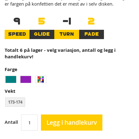
er fargen på konfettien det er mest av i selv disken.
9
5
-1
2
SPEED
GLIDE
TURN
FADE
Totalt 6 på lager - velg variasjon, antall og legg i
handlekurv!
Farge
Vekt
173-174
Legg i handlekurv
Antall