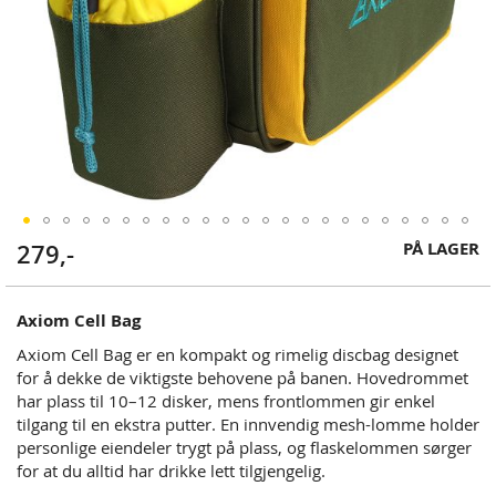
Skip
PÅ LAGER
279,-
to
the
beginning
Axiom Cell Bag
of
Axiom Cell Bag er en kompakt og rimelig discbag designet
the
for å dekke de viktigste behovene på banen. Hovedrommet
images
har plass til 10–12 disker, mens frontlommen gir enkel
gallery
tilgang til en ekstra putter. En innvendig mesh-lomme holder
personlige eiendeler trygt på plass, og flaskelommen sørger
for at du alltid har drikke lett tilgjengelig.