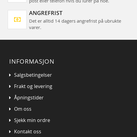
post eller telefon hvis du lurer på noe.
ANGREFRIST
Det er alltid 14 dagers angrefrist på ubrukte
varer.
INFORMASJON
Salgsbetingelser
Frakt og levering
Åpningstider
Om oss
Sjekk min ordre
Kontakt oss