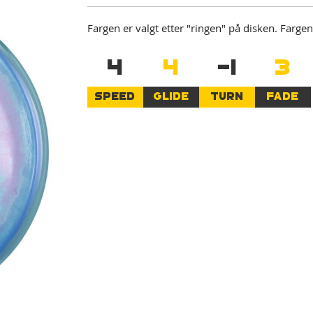
Fargen er valgt etter "ringen" på disken. Farg
4
4
-1
3
SPEED
GLIDE
TURN
FADE