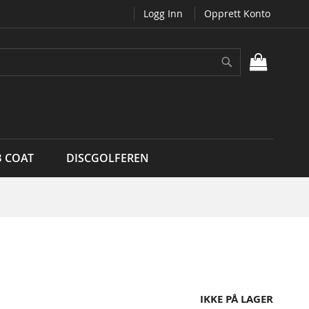
Logg Inn
Opprett Konto
Søk
MIN H
B COAT
DISCGOLFEREN
IKKE PÅ LAGER