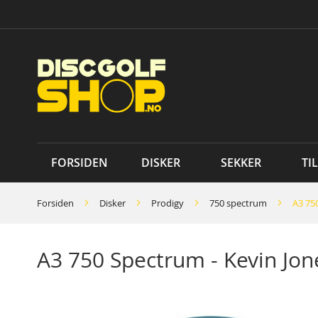
Skip
to
Content
FORSIDEN
DISKER
SEKKER
TI
Forsiden
Disker
Prodigy
750 spectrum
A3 75
A3 750 Spectrum - Kevin J
Skip