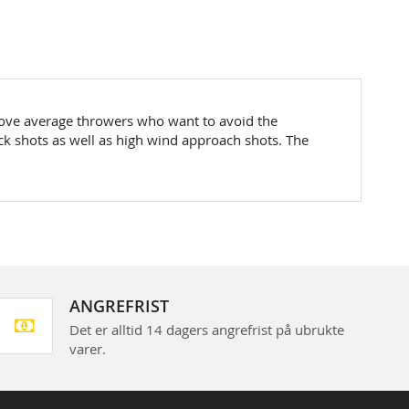
 above average throwers who want to avoid the
trick shots as well as high wind approach shots. The
ANGREFRIST
Det er alltid 14 dagers angrefrist på ubrukte
varer.