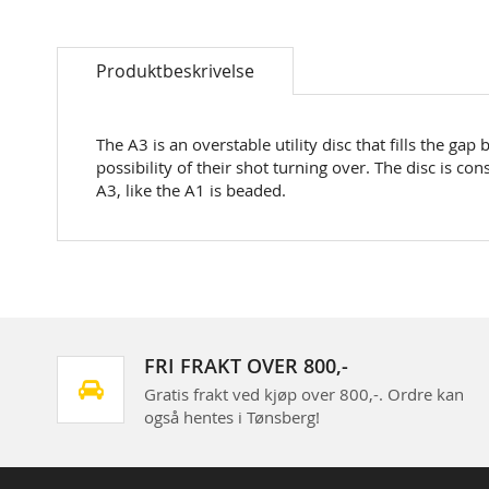
Skip
to
Produktbeskrivelse
the
beginning
of
the
The A3 is an overstable utility disc that fills the 
images
possibility of their shot turning over. The disc is co
gallery
A3, like the A1 is beaded.
FRI FRAKT OVER 800,-
Gratis frakt ved kjøp over 800,-. Ordre kan
også hentes i Tønsberg!